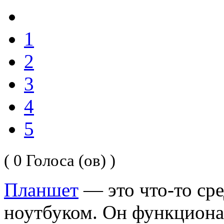
1
2
3
4
5
( 0 Голоса (ов) )
Планшет
— это что-то ср
ноутбуком. Он функциона