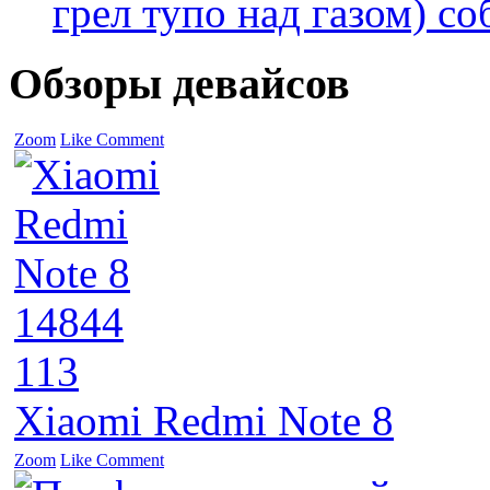
грел тупо над газом) соб
Обзоры девайсов
Zoom
Like
Comment
14844
113
Xiaomi Redmi Note 8
Zoom
Like
Comment