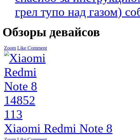
грел тупо над газом) соб
Обзоры девайсов
Zoom
Like
Comment
14852
113
Xiaomi Redmi Note 8
Zoom
Like
Comment