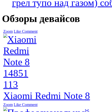
грел тупо над газом) соб
Обзоры девайсов
Zoom
Like
Comment
14851
113
Xiaomi Redmi Note 8
Zoom
Like
Comment