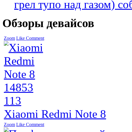
грел тупо над газом) соб
Обзоры девайсов
Zoom
Like
Comment
14853
113
Xiaomi Redmi Note 8
Zoom
Like
Comment