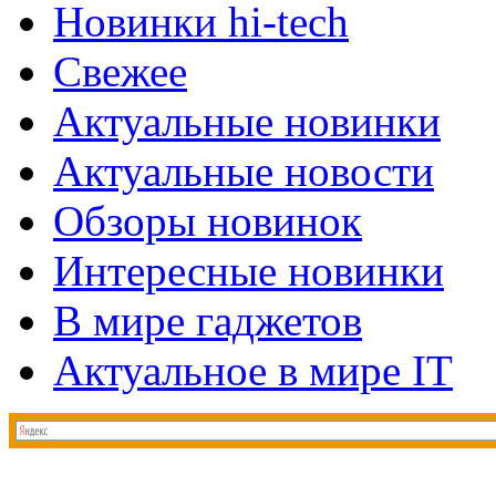
Новинки hi-tech
Свежее
Актуальные новинки
Актуальные новости
Обзоры новинок
Интересные новинки
В мире гаджетов
Актуальное в мире IT