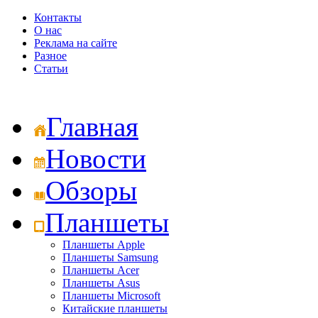
Контакты
О нас
Реклама на сайте
Разное
Статьи
Главная
Новости
Обзоры
Планшеты
Планшеты Apple
Планшеты Samsung
Планшеты Acer
Планшеты Asus
Планшеты Microsoft
Китайские планшеты