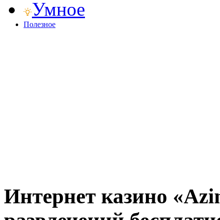
Умное
Полезное
Интернет казино «Azi