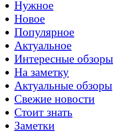
Нужное
Новое
Популярное
Актуальное
Интересные обзоры
На заметку
Актуальные обзоры
Свежие новости
Стоит знать
Заметки