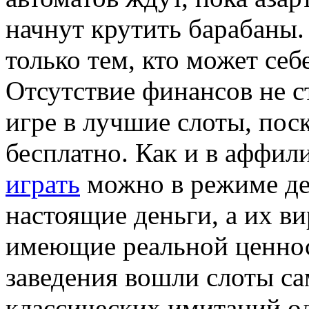
начнут крутить барабаны.
только тем, кто может себ
Отсутствие финансов не с
игре в лучшие слоты, пос
бесплатно. Как и в аффи
играть
можно в режиме дем
настоящие деньги, а их ви
имеющие реальной ценнос
заведения вошли слоты са
классических имитаций о