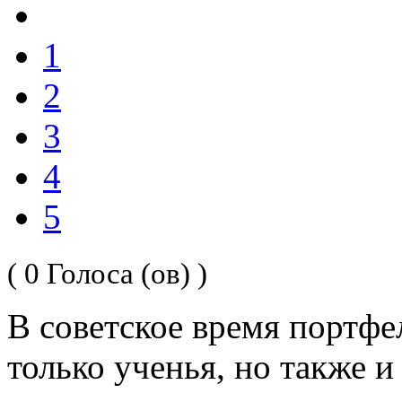
1
2
3
4
5
( 0 Голоса (ов) )
В советское время портфе
только ученья, но также и