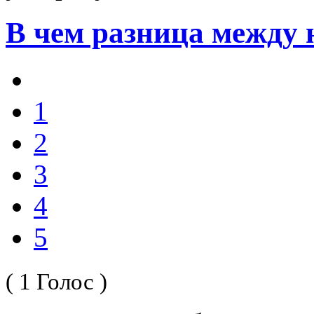
В чем разница между 
1
2
3
4
5
( 1 Голос )