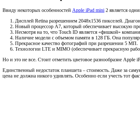
Ввиду некоторых особенностей
Apple iPad mini
2 является одни
Дисплей Retina разрешением 2048х1536 пикселей. Диагона
Новый процессор A7, который обеспечивает высокую про
Несмотря на то, что Touch ID является «фишкой» компании
Наличие модели с объемом памяти в 128 ГБ. Она популярна
Прекрасное качество фотографий при разрешении 5 МП.
Технологии LTE и MIMO (обеспечивает прекрасную работ
Но и это не все. Стоит отметить цветовое разнообразие Apple i
Единственный недостаток планшета – стоимость. Даже за сам
цена не должна никого удивлять. Особенно если учесть тот фа