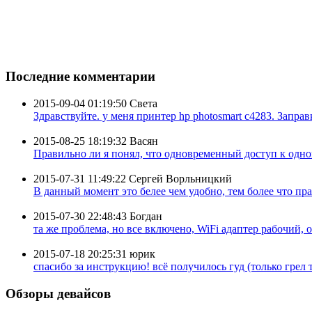
Последние комментарии
2015-09-04 01:19:50
Света
Здравствуйте. у меня принтер hp photosmart c4283. Заправк
2015-08-25 18:19:32
Васян
Правильно ли я понял, что одновременный доступ к одном
2015-07-31 11:49:22
Сергей Ворльницкий
В данный момент это белее чем удобно, тем более что пра
2015-07-30 22:48:43
Богдан
та же проблема, но все включено, WiFi адаптер рабочий, 
2015-07-18 20:25:31
юрик
спасибо за инструкцию! всё получилось гуд (только грел ту
Обзоры девайсов