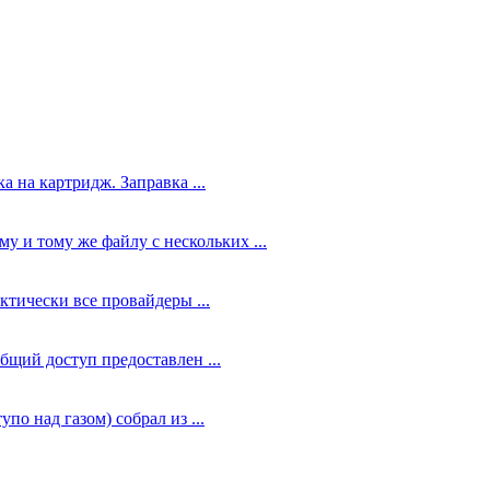
а на картридж. Заправка ...
у и тому же файлу с нескольких ...
ктически все провайдеры ...
общий доступ предоставлен ...
по над газом) собрал из ...