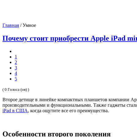
Главная
/
Умное
Почему стоит приобрести Apple iPad min
1
2
3
4
5
( 0 Голоса (ов) )
Второе детище в линейке компактных планшетов компании Appl
производительными и функциональными. Также гаджеты стали б
iPad в США
, когда ощутите все его преимущества.
Особенности второго поколения