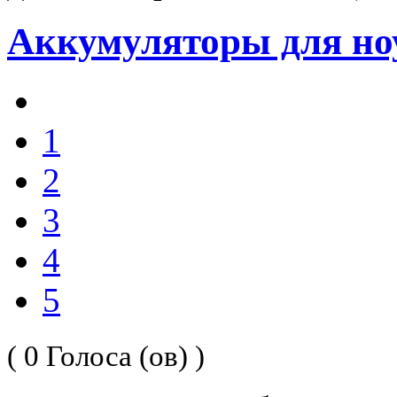
Аккумуляторы для но
1
2
3
4
5
( 0 Голоса (ов) )