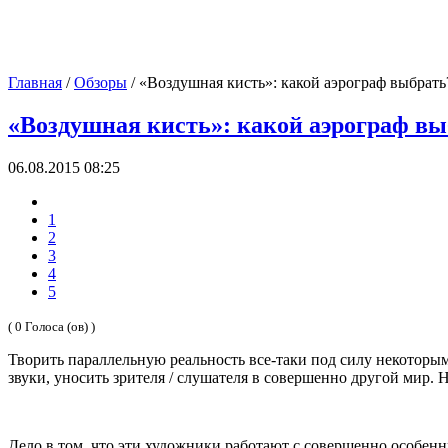
Главная
/
Обзоры
/
«Воздушная кисть»: какой аэрограф выбрать
«Воздушная кисть»: какой аэрограф вы
06.08.2015 08:25
1
2
3
4
5
( 0 Голоса (ов) )
Творить параллельную реальность все-таки под силу некоторым
звуки, уносить зрителя / слушателя в совершенно другой мир.
Дело в том, что эти художники работают с совершенно особен