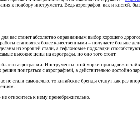
мания к подбору инструмента. Ведь аэрографов, как и кистей, б
о для вас станет абсолютно оправданным выбор хорошего дорого
– работы становятся более качественными – получаете больше д
еланы из хорошей стали, а тефлоновые подкладки способствуют 
амые высокие цены на аэрографы, но оно того стоит.
в области аэрографии. Инструменты этой марки принадлежат тай
о решил поиграться с аэрографией, а действительно достойно за
с не стали самоцелью, то китайские бренды станут как раз впо
шениям.
о не относитесь к нему пренебрежительно.