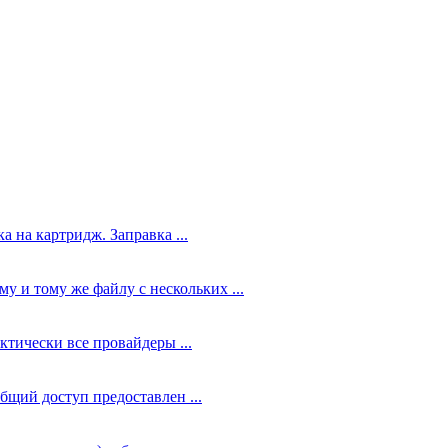
а на картридж. Заправка ...
у и тому же файлу с нескольких ...
ктически все провайдеры ...
общий доступ предоставлен ...