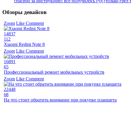
спасибо за инструкцию! всё получилось гуд (только грел ту
Обзоры девайсов
Zoom
Like
Comment
14837
112
Xiaomi Redmi Note 8
Zoom
Like
Comment
16891
65
Профессиональный ремонт мобильных устройств
Zoom
Like
Comment
22448
68
На что стоит обратить внимание при покупке планшета