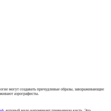
Многие могут создавать причудливые образы, завораживающие
луживают аэрографисты.
аф
, который мало напоминает привычную кисть. Это