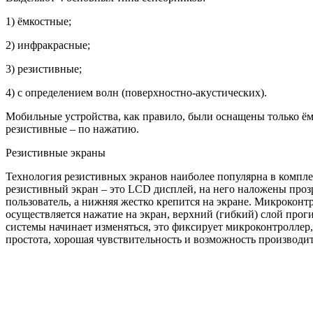
1) ёмкостные;
2) инфракрасные;
3) резистивные;
4) c определением волн (поверхностно-акустических).
Мобильные устройства, как правило, были оснащены только ём
резистивные – по нажатию.
Резистивные экраны
Технология резистивных экранов наиболее популярна в компле
резистивный экран – это LCD дисплей, на него наложены прозр
пользователь, а нижняя жестко крепится на экране. Микроконт
осуществляется нажатие на экран, верхний (гибкий) слой прог
системы начинает изменяться, это фиксирует микроконтроллер,
простота, хорошая чувствительность и возможность производит