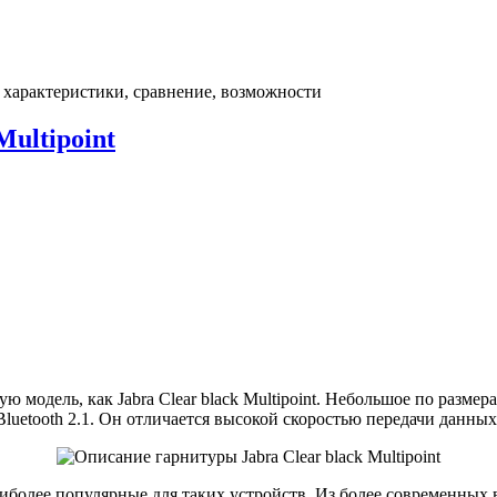
е характеристики, сравнение, возможности
ultipoint
 модель, как Jabra Clear black Multipoint. Небольшое по разме
etooth 2.1. Он отличается высокой скоростью передачи данных 
Наиболее популярные для таких устройств. Из более современных