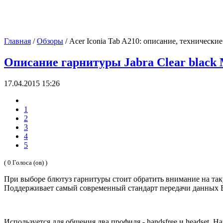
Главная
/
Обзоры
/
Acer Iconia Tab A210: описание, технически
Описание гарнитуры Jabra Clear black M
17.04.2015 15:26
1
2
3
4
5
( 0 Голоса (ов) )
При выборе блютуз гарнитуры стоит обратить внимание на такую
Поддерживает самый современный стандарт передачи данных Blu
Используется для общения два профиля - handsfree и headset. 