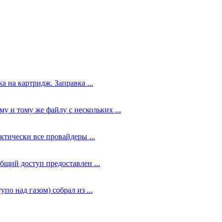
а на картридж. Заправка ...
у и тому же файлу с нескольких ...
ктически все провайдеры ...
общий доступ предоставлен ...
по над газом) собрал из ...