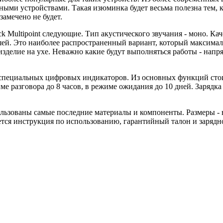
ыми устройствами. Такая изюминка будет весьма полезна тем, к
замечено не будет.
ack Multipoint следующие. Тип акустического звучания - моно. К
шей. Это наиболее распространенный вариант, который максима
 изделие на ухе. Неважно какие будут выполняться работы - нап
ет специальных цифровых индикаторов. Из основных функций сто
ме разговора до 8 часов, в режиме ожидания до 10 дней. Зарядк
ользованы самые последние материалы и компоненты. Размеры -
тся инструкция по использованию, гарантийный талон и зарядно