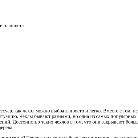
ке планшета
ессуар, как чехол можно выбрать просто и легко. Вместе с тем,
итуацию. Чехлы бывают разными, но одна из самых популярных
ний. Достоинство таких чехлов в том, что они закрывают больш
дерева.
 внимание? Первое, на что мы обращаем внимание – это соответ