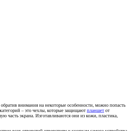
 не обратив внимания на некоторые особенности, можно попасть
 категорий – это чехлы, которые защищают
планшет
от
ую часть экрана. Изготавливаются они из кожи, пластика,
ствие всех отверстий отверстиям и кнопкам самого устройства.