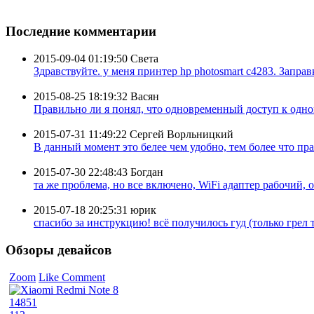
Последние комментарии
2015-09-04 01:19:50
Света
Здравствуйте. у меня принтер hp photosmart c4283. Заправк
2015-08-25 18:19:32
Васян
Правильно ли я понял, что одновременный доступ к одном
2015-07-31 11:49:22
Сергей Ворльницкий
В данный момент это белее чем удобно, тем более что пра
2015-07-30 22:48:43
Богдан
та же проблема, но все включено, WiFi адаптер рабочий, 
2015-07-18 20:25:31
юрик
спасибо за инструкцию! всё получилось гуд (только грел ту
Обзоры девайсов
Zoom
Like
Comment
14851