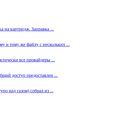
а на картридж. Заправка ...
у и тому же файлу с нескольких ...
ктически все провайдеры ...
общий доступ предоставлен ...
по над газом) собрал из ...