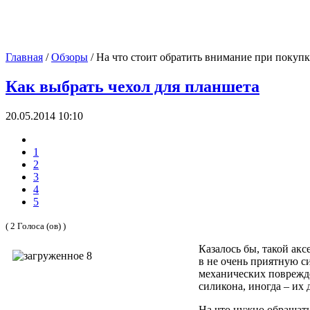
Главная
/
Обзоры
/
На что стоит обратить внимание при покуп
Как выбрать чехол для планшета
20.05.2014 10:10
1
2
3
4
5
( 2 Голоса (ов) )
Казалось бы, такой акс
в не очень приятную с
механических поврежде
силикона, иногда – их 
На что нужно обращать