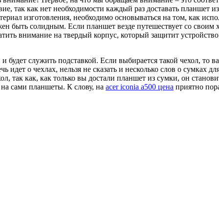
ие, так как нет необходимости каждый раз доставать планшет из
ериал изготовления, необходимо основываться на том, как испол
лжен быть солидным. Если планшет везде путешествует со своим 
атить внимание на твердый корпус, который защитит устройство 
и будет служить подставкой. Если выбирается такой чехол, то в
чь идет о чехлах, нельзя не сказать и несколько слов о сумках д
хол, так как, как только вы достали планшет из сумки, он стан
 на сами планшеты. К слову, на
acer iconia a500 цена
приятно пор