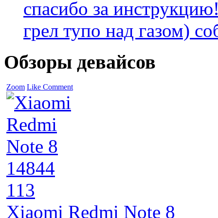
спасибо за инструкцию!
грел тупо над газом) соб
Обзоры девайсов
Zoom
Like
Comment
14844
113
Xiaomi Redmi Note 8