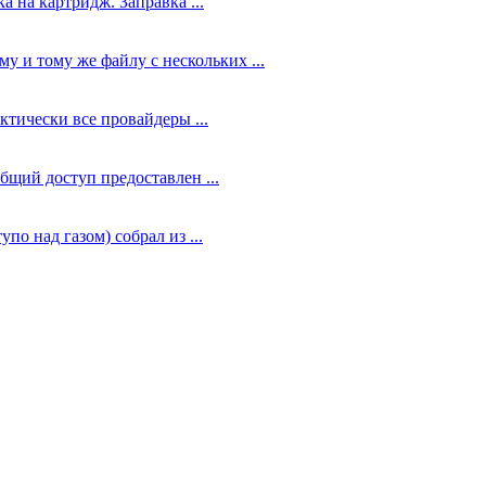
а на картридж. Заправка ...
у и тому же файлу с нескольких ...
ктически все провайдеры ...
общий доступ предоставлен ...
по над газом) собрал из ...