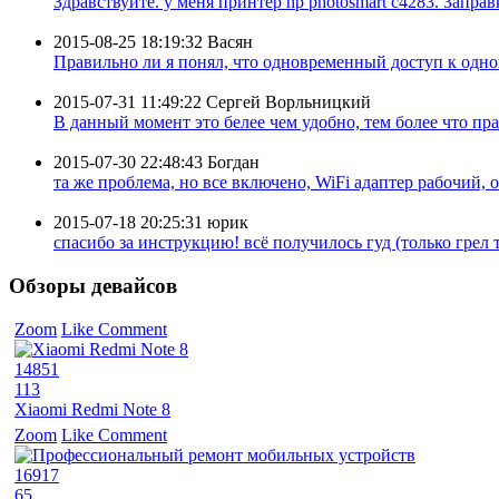
Здравствуйте. у меня принтер hp photosmart c4283. Заправк
2015-08-25 18:19:32
Васян
Правильно ли я понял, что одновременный доступ к одном
2015-07-31 11:49:22
Сергей Ворльницкий
В данный момент это белее чем удобно, тем более что пра
2015-07-30 22:48:43
Богдан
та же проблема, но все включено, WiFi адаптер рабочий, 
2015-07-18 20:25:31
юрик
спасибо за инструкцию! всё получилось гуд (только грел ту
Обзоры девайсов
Zoom
Like
Comment
14851
113
Xiaomi Redmi Note 8
Zoom
Like
Comment
16917
65