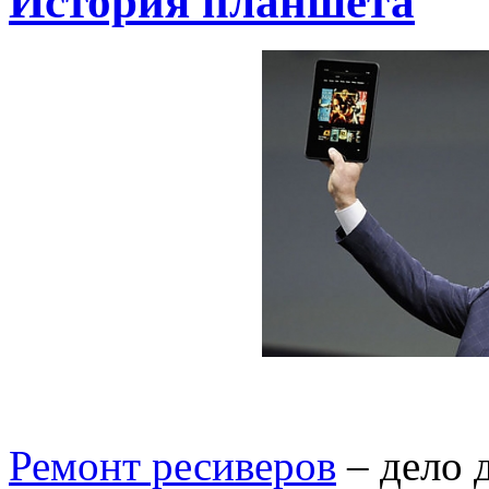
История планшета
Ремонт ресиверов
– дело 