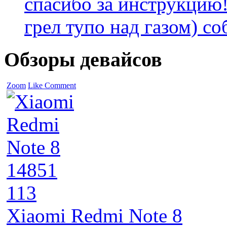
спасибо за инструкцию!
грел тупо над газом) соб
Обзоры девайсов
Zoom
Like
Comment
14851
113
Xiaomi Redmi Note 8