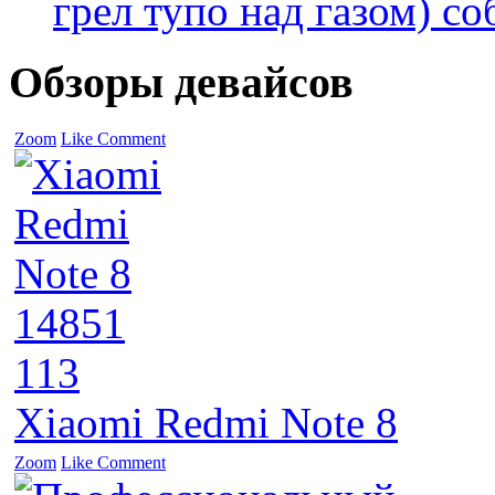
грел тупо над газом) соб
Обзоры девайсов
Zoom
Like
Comment
14851
113
Xiaomi Redmi Note 8
Zoom
Like
Comment