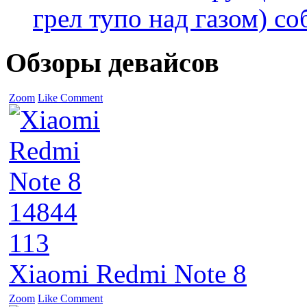
грел тупо над газом) соб
Обзоры девайсов
Zoom
Like
Comment
14844
113
Xiaomi Redmi Note 8
Zoom
Like
Comment