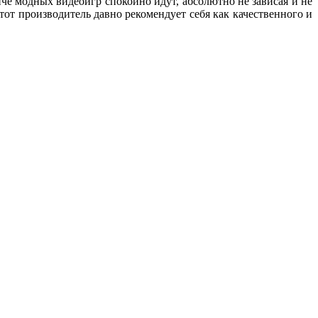
че модных видеоигр спокойно идут, абсолютно не зависая и не
тот производитель давно рекомендует себя как качественного и