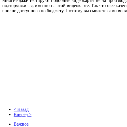
Многие даже тестируют подобные видеокарты не на производст
подтормаживая, именно на этой видеокарте. Так что о ее каче
вполне доступного по бюджету. Поэтому вы сможете сами во вс
< Назад
Вперёд >
Важное