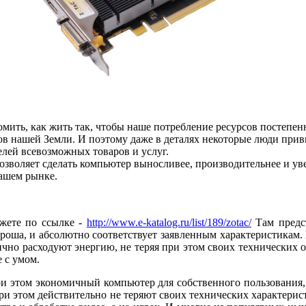
омить, как жить так, чтобы наше потребление ресурсов постепен
в нашей Земли. И поэтому даже в деталях некоторые люди привы
елей всевозможных товаров и услуг.
озволяет сделать компьютер выносливее, производительнее и у
нашем рынке.
жете по ссылке -
http://www.e-katalog.ru/list/189/zotac/
Там предст
ороша, и абсолютно соответствует заявленным характеристикам.
но расходуют энергию, не теряя при этом своих технических ос
е с умом.
и этом экономичный компьютер для собственного пользования, т
при этом действительно не теряют своих технических характерис