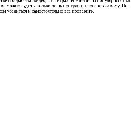
ве и обработке видео, а на играх. И многие из популярных нын
стве можно судить, только лишь поиграв и проверив самому. Но э
ем убедиться и самостоятельно все проверить.