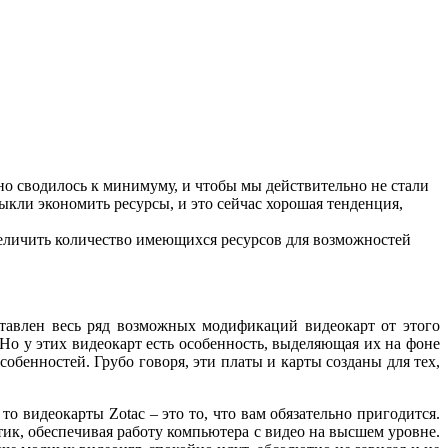
но сводилось к минимуму, и чтобы мы действительно не стали
кли экономить ресурсы, и это сейчас хорошая тенденция,
величить количество имеющихся ресурсов для возможностей
авлен весь ряд возможных модификаций видеокарт от этого
 Но у этих видеокарт есть особенность, выделяющая их на фоне
обенностей. Грубо говоря, эти платы и карты созданы для тех,
о видеокарты Zotac – это то, что вам обязательно пригодится.
тик, обеспечивая работу компьютера с видео на высшем уровне.