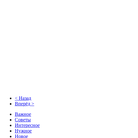
< Назад
Вперёд >
Важное
Советы
Интересное
Нужное
Новое