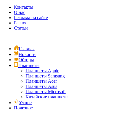
Контакты
О нас
Реклама на сайте
Разное
Статьи
Главная
Новости
Обзоры
Планшеты
Планшеты Apple
Планшеты Samsung
Планшеты Acer
Планшеты Asus
Планшеты Microsoft
Китайские планшеты
Умное
Полезное