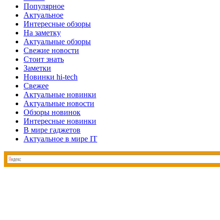
Популярное
Актуальное
Интересные обзоры
На заметку
Актуальные обзоры
Свежие новости
Стоит знать
Заметки
Новинки hi-tech
Свежее
Актуальные новинки
Актуальные новости
Обзоры новинок
Интересные новинки
В мире гаджетов
Актуальное в мире IT