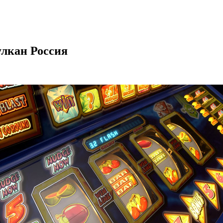
улкан Россия