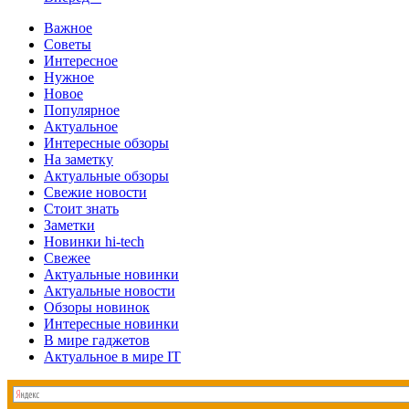
Важное
Советы
Интересное
Нужное
Новое
Популярное
Актуальное
Интересные обзоры
На заметку
Актуальные обзоры
Свежие новости
Стоит знать
Заметки
Новинки hi-tech
Свежее
Актуальные новинки
Актуальные новости
Обзоры новинок
Интересные новинки
В мире гаджетов
Актуальное в мире IT