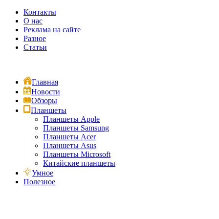
Контакты
О нас
Реклама на сайте
Разное
Статьи
Главная
Новости
Обзоры
Планшеты
Планшеты Apple
Планшеты Samsung
Планшеты Acer
Планшеты Asus
Планшеты Microsoft
Китайские планшеты
Умное
Полезное