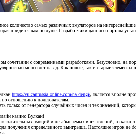
мное количество самых различных эмуляторов на интереснейшие
оторая придется вам по душе. Разработчики данного портала уст
ом сочетании с современными разработками. Безусловно, на пор
лярностью много лет назад. Как новые, так и старые элементы 
Вулкан
https://vulcanrussia-online.com/na-dengi/
, является вполне пр
я по отношению к пользователям.
исеть только от генератора случайных чисел и тех значений, кото
нлайн казино Вулкан!
положительных эмоций и незабываемых впечатлений, то казино 
для получения определенного выигрыша. Настоящие игрок не боя
ия.