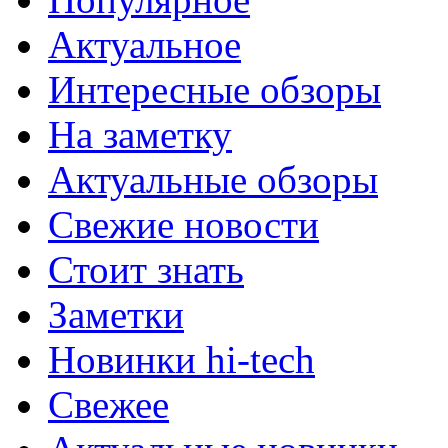
Актуальное
Интересные обзоры
На заметку
Актуальные обзоры
Свежие новости
Стоит знать
Заметки
Новинки hi-tech
Свежее