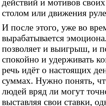
действий и мотивов своих
столом или движения руле
И после этого, уже во вр
вырабатывается эмоционал
позволяет и выигрыш, и 
спокойно и удерживать ко
речь идёт о настоящих де
суммах. Нужно понять, ч
людей вряд ли могут точн
выставляя свои ставки, од