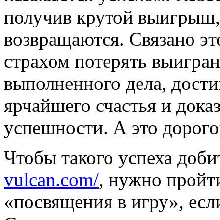
получив крутой выигрыш, 
возвращаются. Связано эт
страхом потерять выигра
выполненного дела, дости
ярчайшего счастья и дока
успешности. А это дорого
Чтобы такого успеха доби
vulcan.com/
, нужно пройт
«посвящения в игру», если