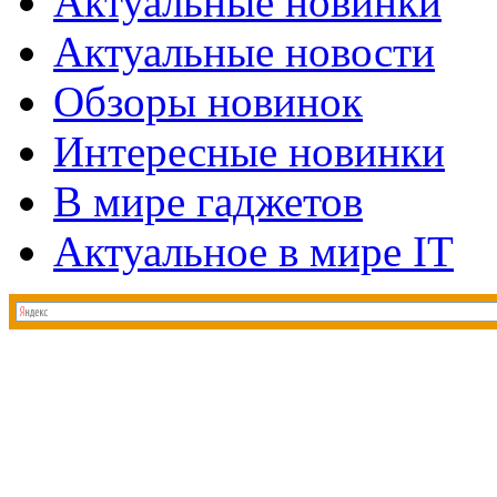
Актуальные новинки
Актуальные новости
Обзоры новинок
Интересные новинки
В мире гаджетов
Актуальное в мире IT