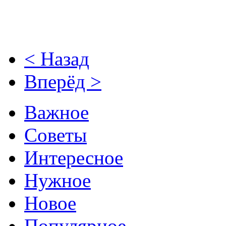
< Назад
Вперёд >
Важное
Советы
Интересное
Нужное
Новое
Популярное