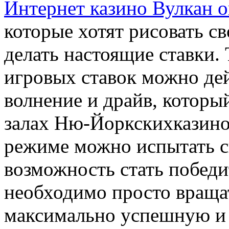
Интернет казино Вулкан 
которые хотят рисовать 
делать настоящие ставки.
игровых ставок можно дей
волнение и драйв, которы
залах Ню-Йоркскихказино
режиме можно испытать с
возможность стать победи
необходимо просто враща
максимально успешную 