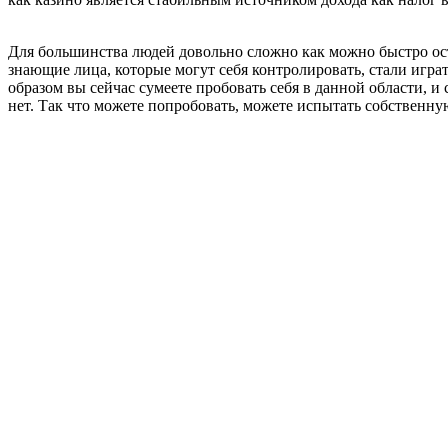
Для большинства людей довольно сложно как можно быстро оста
знающие лица, которые могут себя контролировать, стали игра
образом вы сейчас сумеете пробовать себя в данной области, и
нет. Так что можете попробовать, можете испытать собственную