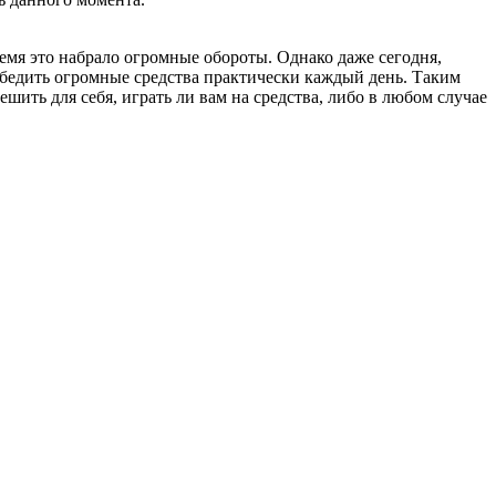
емя это набрало огромные обороты. Однако даже сегодня,
победить огромные средства практически каждый день. Таким
шить для себя, играть ли вам на средства, либо в любом случае