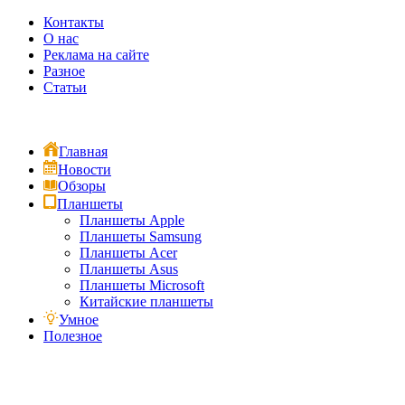
Контакты
О нас
Реклама на сайте
Разное
Статьи
Главная
Новости
Обзоры
Планшеты
Планшеты Apple
Планшеты Samsung
Планшеты Acer
Планшеты Asus
Планшеты Microsoft
Китайские планшеты
Умное
Полезное