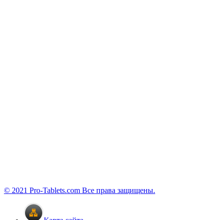
© 2021 Pro-Tablets.com Все права защищены.