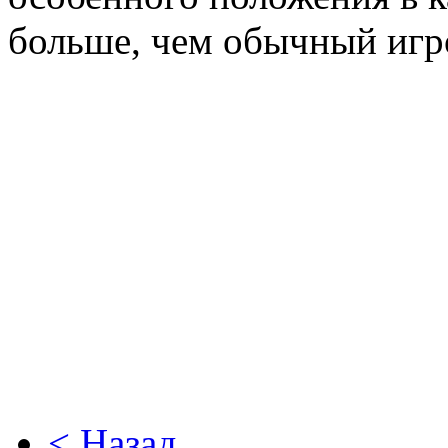
больше, чем обычный игр
< Назад