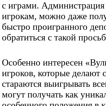
с играми. Администрация 
игрокам, можно даже пол
быстро проигранного депо
обратиться с такой просьб
Особенно интересен «Вулк
игроков, которые делают 
стараются выигрывать все
могут получать как уника
особенного положения в к