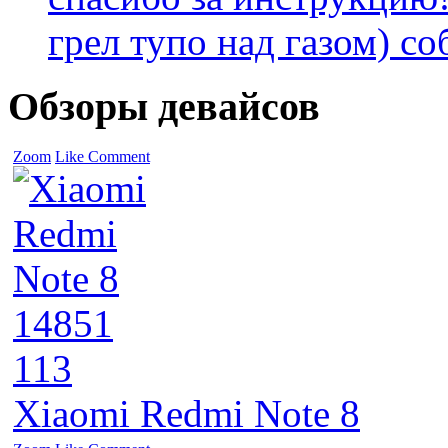
грел тупо над газом) соб
Обзоры девайсов
Zoom
Like
Comment
14851
113
Xiaomi Redmi Note 8