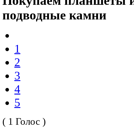
Покупаем планшеты из
подводные камни
1
2
3
4
5
( 1 Голос )