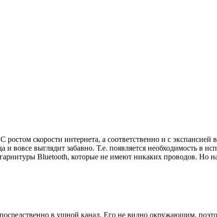
 С ростом скорости интернета, а соответственно и с экспансией 
а и вовсе выглядит забавно. Т.е. появляется необходимость в и
гарнитуры Bluetooth, которые не имеют никаких проводов. Но н
епосредственно в ушной канал. Его не видно окружающим, поэто