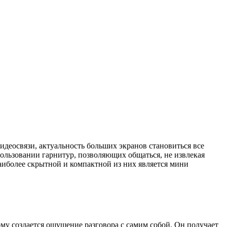
видеосвязи, актуальность больших экранов становиться все
спользовании гарнитур, позволяющих общаться, не извлекая
аиболее скрытной и компактной из них является мини
му создается ощущение разговора с самим собой. Он получает