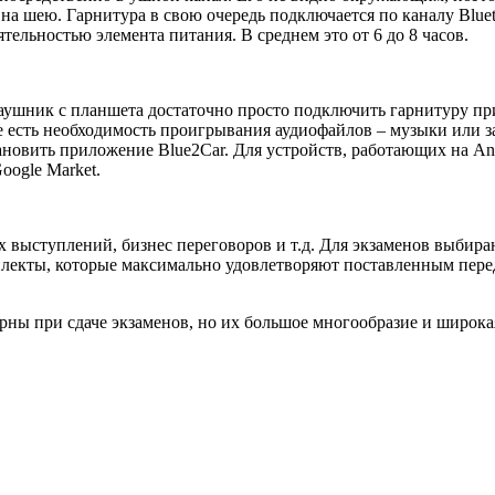
 на шею. Гарнитура в свою очередь подключается по каналу Blue
ельностью элемента питания. В среднем это от 6 до 8 часов.
наушник с планшета достаточно просто подключить гарнитуру пр
же есть необходимость проигрывания аудиофайлов – музыки или з
тановить приложение Blue2Car. Для устройств, работающих на 
oogle Market.
х выступлений, бизнес переговоров и т.д. Для экзаменов выбир
лекты, которые максимально удовлетворяют поставленным перед 
ы при сдаче экзаменов, но их большое многообразие и широкая