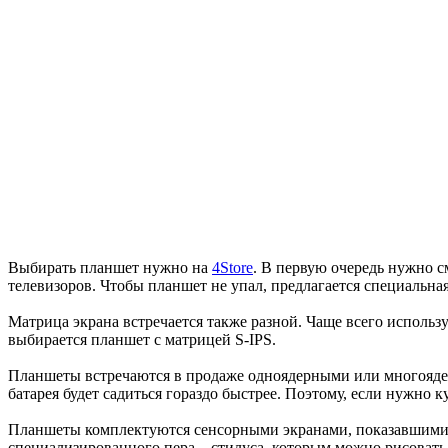
Выбирать планшет нужно на
4Store
. В первую очередь нужно с
телевизоров. Чтобы планшет не упал, предлагается специальная
Матрица экрана встречается также разной. Чаще всего использ
выбирается планшет с матрицей S-IPS.
Планшеты встречаются в продаже одноядерными или многоядер
батарея будет садиться гораздо быстрее. Поэтому, если нужно 
Планшеты комплектуются сенсорными экранами, показавшими с
специализированного пера – стилуса, которым можно рисовать