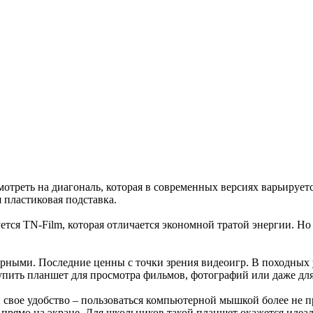
мотреть на диагональ, которая в современных версиях варьирует
 пластиковая подставка.
уется TN-Film, которая отличается экономной тратой энергии. Но
ными. Последние ценны с точки зрения видеоигр. В походных у
купить планшет для просмотра фильмов, фотографий или даже для
вое удобство – пользоваться компьютерной мышкой более не пр
 прямо на экране. Для школьников такой планшет окажется идеа