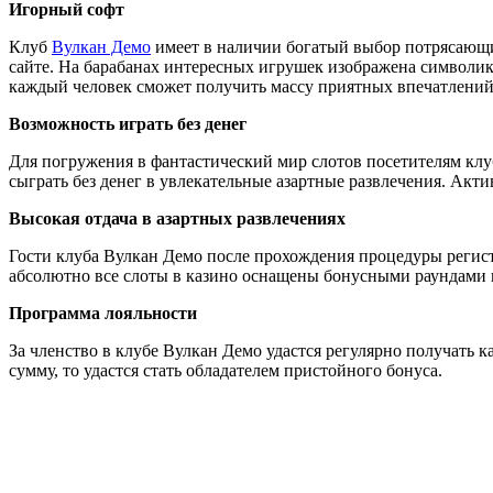
Игорный софт
Клуб
Вулкан Демо
имеет в наличии богатый выбор потрясающих
сайте. На барабанах интересных игрушек изображена символик
каждый человек сможет получить массу приятных впечатлений
Возможность играть без денег
Для погружения в фантастический мир слотов посетителям клу
сыграть без денег в увлекательные азартные развлечения. Ак
Высокая отдача в азартных развлечениях
Гости клуба Вулкан Демо после прохождения процедуры регист
абсолютно все слоты в казино оснащены бонусными раундами 
Программа лояльности
За членство в клубе Вулкан Демо удастся регулярно получать
сумму, то удастся стать обладателем пристойного бонуса.