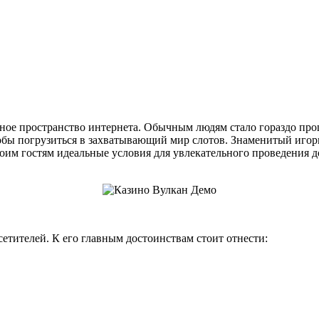
чное пространство интернета. Обычным людям стало гораздо пр
чтобы погрузиться в захватывающий мир слотов. Знаменитый иг
оим гостям идеальные условия для увлекательного проведения до
сетителей. К его главным достоинствам стоит отнести: