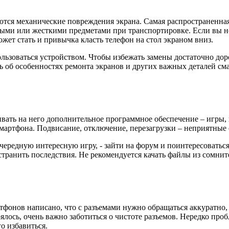
тся механические повреждения экрана. Самая распространенная
рыми или жесткими предметами при транспортировке. Если вы но
жет стать и привычка класть телефон на стол экраном вниз.
ользоваться устройством. Чтобы избежать замены достаточно дор
ь об особенностях ремонта экранов и других важных деталей см
вать на него дополнительное программное обеспечение – игры,
смартфона. Подвисание, отключение, перезагрузки – неприятны
очередную интересную игру, - зайти на форум и поинтересоватьс
ранить последствия. Не рекомендуется качать файлы из сомните
ртфонов написано, что с разъемами нужно обращаться аккуратно,
ялось, очень важно заботиться о чистоте разъемов. Нередко про
о избавиться.