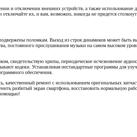
ении и отключении внешних устройств, а также использование д
отключайте их, и вам, возможно, никогда не придется столкнут
 подвержены поломкам. Выход из строя динамиков может быть 
тва, постоянного прослушивания музыки на самом высоком уровн
уком, свидетельствую хрипы, периодическое исчезновение аудио
ывают кодеки. Устанавливая нестандартные программы для улучш
ограммного обеспечения.
сь, качественный ремонт с использованием оригинальных запча
нить разбитый экран смартфона, восстановить нормальную рабо
 помощью!