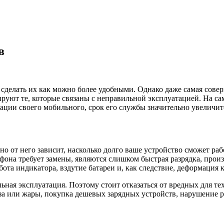
в
 сделать их как можно более удобными. Однако даже самая сове
руют те, которые связаны с неправильной эксплуатацией. На са
ации своего мобильного, срок его службы значительно увеличит
о от него зависит, насколько долго ваше устройство сможет ра
фона требует замены, являются слишком быстрая разрядка, прои
бота индикатора, вздутие батареи и, как следствие, деформация
ьная эксплуатация. Поэтому стоит отказаться от вредных для т
а или жары, покупка дешевых зарядных устройств, нарушение 