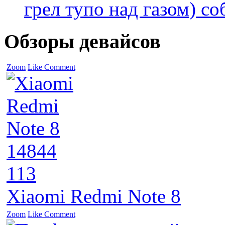
грел тупо над газом) соб
Обзоры девайсов
Zoom
Like
Comment
14844
113
Xiaomi Redmi Note 8
Zoom
Like
Comment