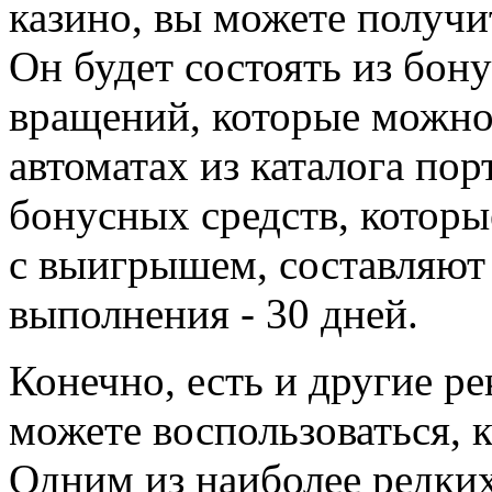
казино, вы можете получи
Он будет состоять из бон
вращений, которые можно
автоматах из каталога по
бонусных средств, которы
с выигрышем, составляют 
выполнения - 30 дней.
Конечно, есть и другие р
можете воспользоваться, 
Одним из наиболее редки