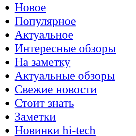
Новое
Популярное
Актуальное
Интересные обзоры
На заметку
Актуальные обзоры
Свежие новости
Стоит знать
Заметки
Новинки hi-tech