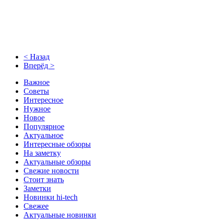
< Назад
Вперёд >
Важное
Советы
Интересное
Нужное
Новое
Популярное
Актуальное
Интересные обзоры
На заметку
Актуальные обзоры
Свежие новости
Стоит знать
Заметки
Новинки hi-tech
Свежее
Актуальные новинки