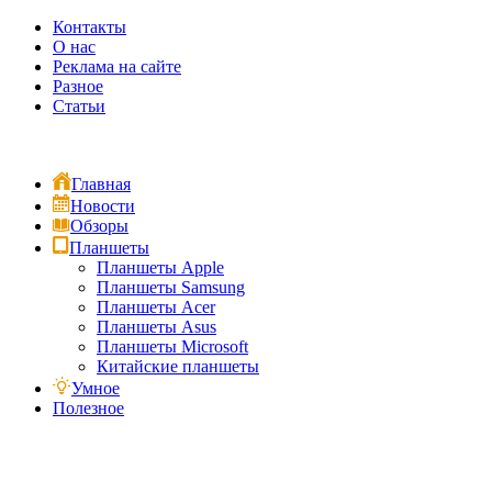
Контакты
О нас
Реклама на сайте
Разное
Статьи
Главная
Новости
Обзоры
Планшеты
Планшеты Apple
Планшеты Samsung
Планшеты Acer
Планшеты Asus
Планшеты Microsoft
Китайские планшеты
Умное
Полезное