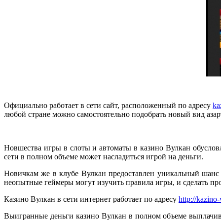
Официально работает в сети сайт, расположенный по адресу
ka
любой стране можно самостоятельно подобрать новый вид азарт
Новшества игры в слоты и автоматы в казино Вулкан обуслов
сети в полном объеме может насладиться игрой на деньги.
Новичкам же в клубе Вулкан предоставлен уникальный шанс 
неопытные геймеры могут изучить правила игры, и сделать про
Казино Вулкан в сети интернет работает по адресу
http://kazino
Выигранные деньги казино Вулкан в полном объеме выплачив