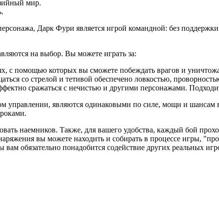
эзийный мир.
.
о персонажа, Дарк Фури является игрой командной: без поддержк
авляются на выбор. Вы можете играть за:
х, с помощью которых вы сможете побеждать врагов и уничтожа
щаться со стрелой и тетивой обеспечено ловкостью, проворност
эффектно сражаться с нечистью и другими персонажами. Подходит
м управлении, являются одинаковыми по силе, мощи и шансам вы
гроками.
зовать наемников. Также, для вашего удобства, каждый бой про
аряжения вы можете находить и собирать в процессе игры, "про
 вам обязательно понадобится содействие других реальных игр