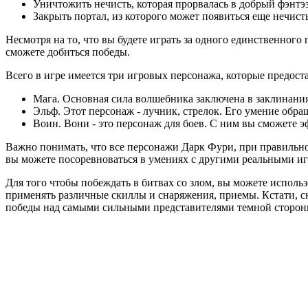
Уничтожить нечисть, которая прорвалась в добрый фэнт
Закрыть портал, из которого может появиться еще нечисть
Несмотря на то, что вы будете играть за одного единственног
сможете добиться победы.
Всего в игре имеется три игровых персонажа, которые предост
Мага. Основная сила волшебника заключена в заклинания
Эльф. Этот персонаж - лучник, стрелок. Его умение обра
Воин. Вони - это персонаж для боев. С ним вы сможете 
Важно понимать, что все персонажи Дарк Фури, при правильно
вы можете посоревноваться в умениях с другими реальными и
Для того чтобы побеждать в битвах со злом, вы можете исполь
применять различные скиллы и снаряжения, приемы. Кстати, сн
победы над самыми сильными представителями темной стороны