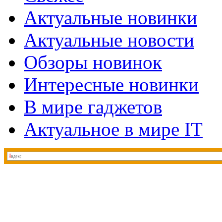
Актуальные новинки
Актуальные новости
Обзоры новинок
Интересные новинки
В мире гаджетов
Актуальное в мире IT