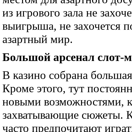
из игрового зала не захоч
выигрыша, не захочется п
азартный мир.
Большой арсенал слот-
В казино собрана большая
Кроме этого, тут постоян
новыми возможностями, к
захватывающие сюжеты. 
часто предпочитают играт