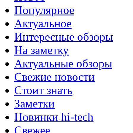
Популярное
Актуальное
Интересные обзоры
На заметку
Актуальные обзоры
Свежие новости
Стоит знать
Заметки
Новинки hi-tech
Свежее