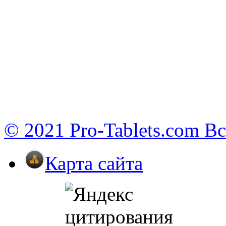
© 2021 Pro-Tablets.com В
Карта сайта