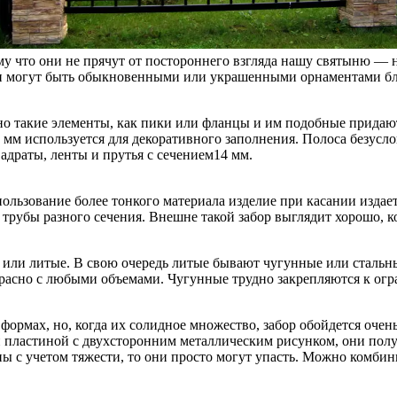
ому что они не прячут от постороннего взгляда нашу святыню — 
Они могут быть обыкновенными или украшенными орнаментами б
 но такие элементы, как пики или фланцы и им подобные придаю
 мм используется для декоративного заполнения. Полоса безусло
драты, ленты и прутья с сечением14 мм.
ользование более тонкого материала изделие при касании издает
трубы разного сечения. Внешне такой забор выглядит хорошо, к
или литые. В свою очередь литые бывают чугунные или стальные
красно с любыми объемами. Чугунные трудно закрепляются к огр
ормах, но, когда их солидное множество, забор обойдется очен
й пластиной с двухсторонним металлическим рисунком, они пол
 с учетом тяжести, то они просто могут упасть. Можно комбини