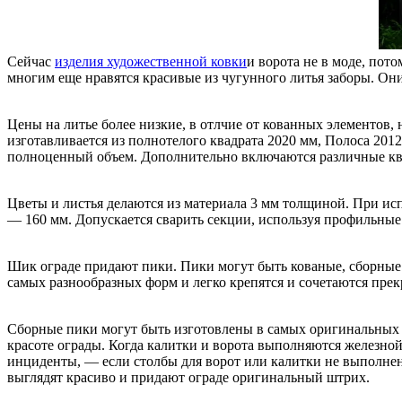
Сейчас
изделия художественной ковки
и ворота не в моде, пот
многим еще нравятся красивые из чугунного литья заборы. 
Цены на литье более низкие, в отлчие от кованных элементов,
изготавливается из полнотелого квадрата 2020 мм, Полоса 2012
полноценный объем. Дополнительно включаются различные ква
Цветы и листья делаются из материала 3 мм толщиной. При исп
— 160 мм. Допускается сварить секции, используя профильные 
Шик ограде придают пики. Пики могут быть кованые, сборные 
самых разнообразных форм и легко крепятся и сочетаются пре
Сборные пики могут быть изготовлены в самых оригинальных ф
красоте ограды. Когда калитки и ворота выполняются железно
инциденты, — если столбы для ворот или калитки не выполнены
выглядят красиво и придают ограде оригинальный штрих.