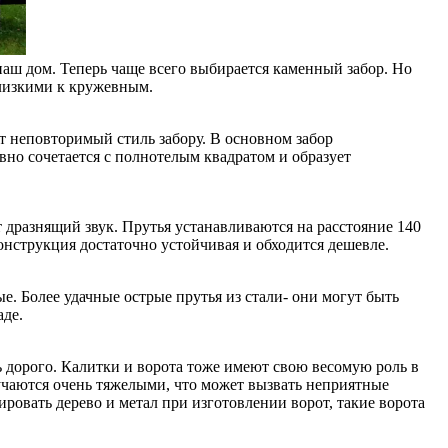
наш дом. Теперь чаще всего выбирается каменный забор. Но
лизкими к кружевным.
т неповторимый стиль забору. В основном забор
вно сочетается с полнотелым квадратом и образует
 дразнящий звук. Прутья устанавливаются на расстояние 140
онструкция достаточно устойчивая и обходится дешевле.
. Более удачные острые прутья из стали- они могут быть
аде.
ь дорого. Калитки и ворота тоже имеют свою весомую роль в
учаются очень тяжелыми, что может вызвать неприятные
ровать дерево и метал при изготовлении ворот, такие ворота