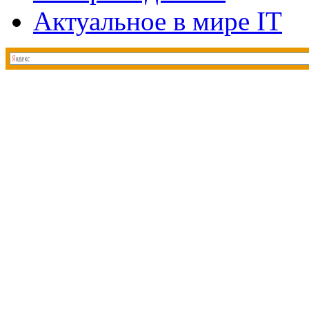
Актуальное в мире IT