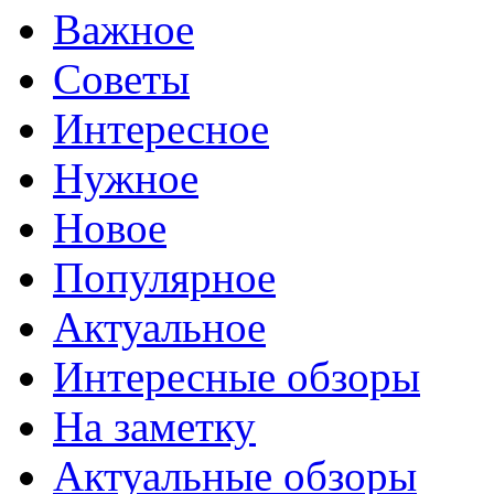
Важное
Советы
Интересное
Нужное
Новое
Популярное
Актуальное
Интересные обзоры
На заметку
Актуальные обзоры