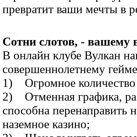
превратит ваши мечты в р
Сотни слотов, - вашему
В онлайн клубе Вулкан н
совершеннолетнему геймер
1) Огромное количество 
2) Отменная графика, ра
способна перенаправить н
наземное казино;