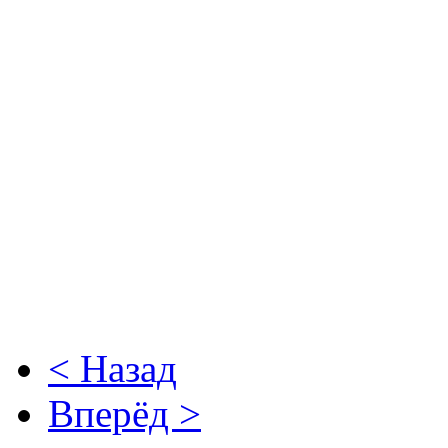
< Назад
Вперёд >