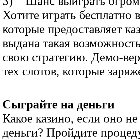
3) Шанс выиграть огромн
Хотите играть бесплатно 
которые предоставляет ка
выдана такая возможность
свою стратегию. Демо-вер
тех слотов, которые заря
Сыграйте на деньги
Какое казино, если оно н
деньги? Пройдите процеду