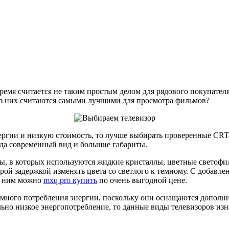
емя считается не таким простым делом для рядового покупател
из них считаются самыми лучшими для просмотра фильмов?
нергии и низкую стоимость, то лучше выбирать проверенные CRT
гда современный вид и большие габариты.
ы, в которых используются жидкие кристаллы, цветные светофи
рой задержкой изменять цвета со светлого к темному. С добавл
 к ним можно
mxq pro купить
по очень выгодной цене.
много потребления энергии, поскольку они оснащаются дополн
ьно низкое энергопотребление, то данные виды телевизоров изн