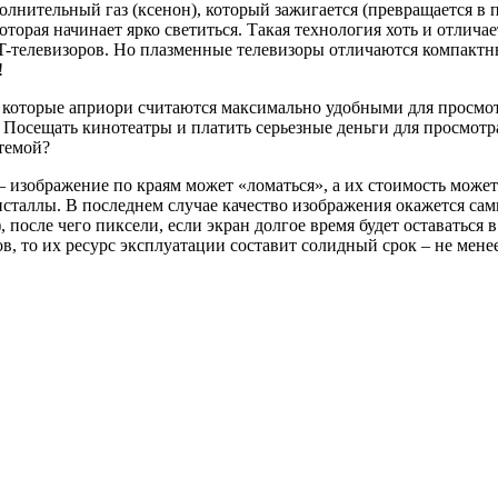
олнительный газ (ксенон), который зажигается (превращается в
оторая начинает ярко светиться. Такая технология хоть и отлич
CRT-телевизоров. Но плазменные телевизоры отличаются компак
!
, которые априори считаются максимально удобными для просм
 Посещать кинотеатры и платить серьезные деньги для просмотра
темой?
 изображение по краям может «ломаться», а их стоимость может
исталлы. В последнем случае качество изображения окажется 
, после чего пиксели, если экран долгое время будет оставаться
в, то их ресурс эксплуатации составит солидный срок – не менее