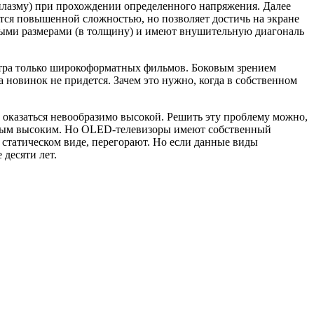
 плазму) при прохождении определенного напряжения. Далее
ается повышенной сложностью, но позволяет достичь на экране
тными размерами (в толщину) и имеют внушительную диагональ
отра только широкоформатных фильмов. Боковым зрением
 новинок не придется. Зачем это нужно, когда в собственном
 оказаться невообразимо высокой. Решить эту проблему можно,
самым высоким. Но OLED-телевизоры имеют собственный
 в статическом виде, перегорают. Но если данные виды
 десяти лет.