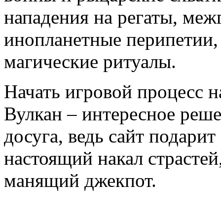
нападения на регаты, меж
инопланетные перипетии,
магические ритуалы.
Начать игровой процесс 
Вулкан – интересное реше
досуга, ведь сайт подари
настоящий накал страстей
манящий джекпот.