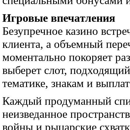
специальными бонусами и
Игровые впечатления
Безупречное казино встр
клиента, а объемный пере
моментально покоряет ра
выберет слот, подходящий
тематике, знакам и выплат
Каждый продуманный спин
неизведанное пространств
войны и рыцарские схватк