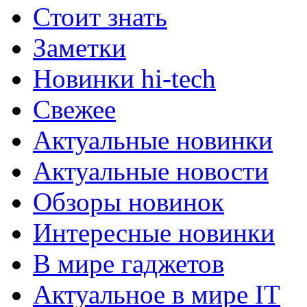
Стоит знать
Заметки
Новинки hi-tech
Свежее
Актуальные новинки
Актуальные новости
Обзоры новинок
Интересные новинки
В мире гаджетов
Актуальное в мире IT