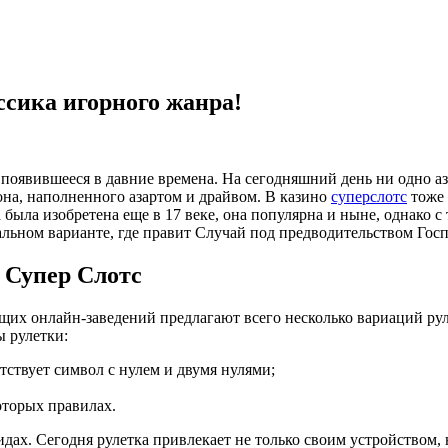
ссика игорного жанра!
, появившееся в давние времена. На сегодняшний день ни одно аз
она, наполненного азартом и драйвом. В казино
суперслотс
тоже 
а была изобретена еще в 17 веке, она популярна и ныне, однако 
альном варианте, где правит Случай под предводительством Гос
 Супер Слотс
х онлайн-заведений предлагают всего несколько вариаций руле
ы рулетки:
тствует символ с нулем и двумя нулями;
оторых правилах.
видах. Сегодня рулетка привлекает не только своим устройством