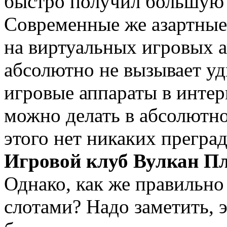
быстро получил большую 
Современные же азартные
на виртуальных игровых а
абсолютно не вызывает уд
игровые аппараты в интерн
можно делать в абсолютно
этого нет никаких преград
Игровой клуб Вулкан П
Однако, как же правильно
слотами? Надо заметить, 