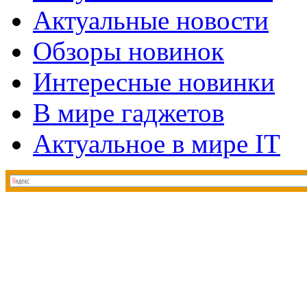
Актуальные новости
Обзоры новинок
Интересные новинки
В мире гаджетов
Актуальное в мире IT