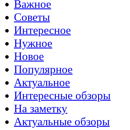
Важное
Советы
Интересное
Нужное
Новое
Популярное
Актуальное
Интересные обзоры
На заметку
Актуальные обзоры