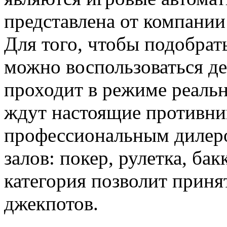
представлена от компании
Для того, чтобы подобрат
можно воспользоваться д
проходит в режиме реальн
ждут настоящие противни
профессиональным дилеро
залов: покер, рулетка, ба
категория позволит приня
джекпотов.