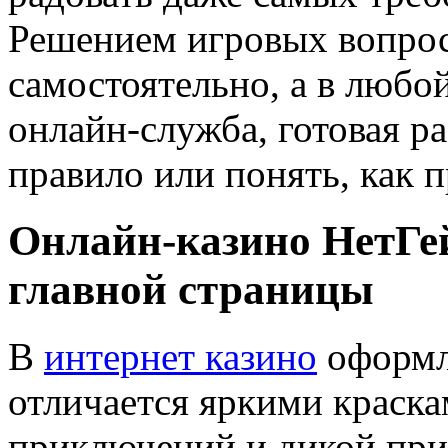
Решением игровых вопрос
самостоятельно, а в любо
онлайн-служба, готовая р
правило или понять, как 
Онлайн-казино НетГей
главной страницы
В
интернет казино
оформл
отличается яркими краск
приключений и дикой при