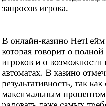
запросов игрока.
В онлайн-казино НетГейм
которая говорит о полно
игроков и о возможности
автоматах. В казино отме
результативность, так как
максимальным процентом 
радовать даже самых треб