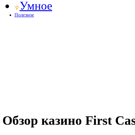
Умное
Полезное
Обзор казино First Ca