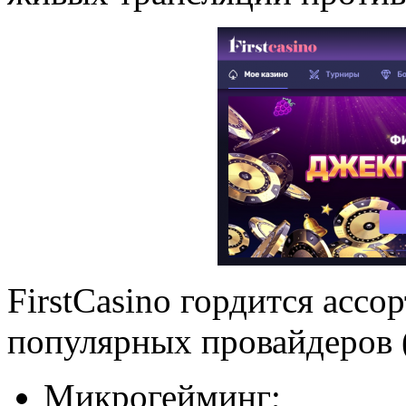
FirstCasino гордится ассо
популярных провайдеров 
Микрогейминг;