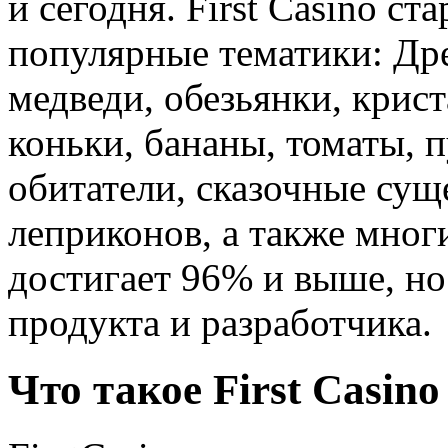
и сегодня. First Casino с
популярные тематики: Дре
медведи, обезьянки, крист
коньки, бананы, томаты, п
обитатели, сказочные сущ
леприконов, а также мног
достигает 96% и выше, но
продукта и разработчика.
Что такое First Casino