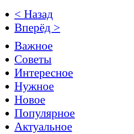
< Назад
Вперёд >
Важное
Советы
Интересное
Нужное
Новое
Популярное
Актуальное