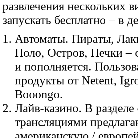
развлечения нескольких в
запускать бесплатно – в д
Автоматы. Пираты, Лак
Поло, Остров, Печки – 
и пополняется. Пользов
продукты от Netent, Igr
Booongo.
Лайв-казино. В раздел
трансляциями предлагаю
американскую / европей