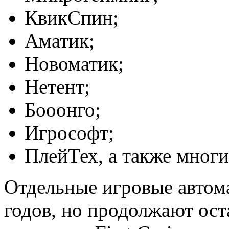
КвикСпин;
Аматик;
Новоматик;
Нетент;
Бооонго;
Игрософт;
ПлейТех, а также многи
Отдельные игровые автома
годов, но продолжают ост