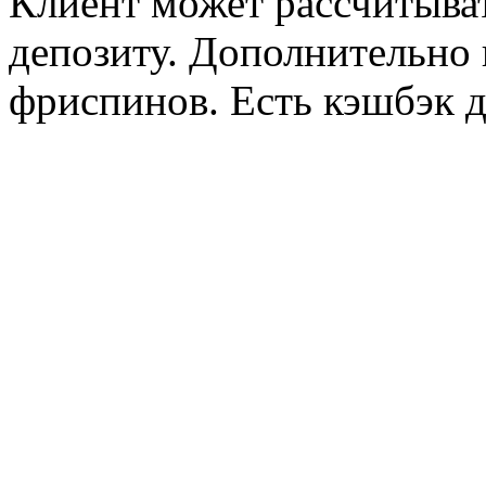
Клиент может рассчитыва
депозиту. Дополнительно 
фриспинов. Есть кэшбэк 