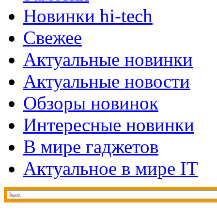
Новинки hi-tech
Свежее
Актуальные новинки
Актуальные новости
Обзоры новинок
Интересные новинки
В мире гаджетов
Актуальное в мире IT