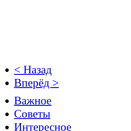
< Назад
Вперёд >
Важное
Советы
Интересное