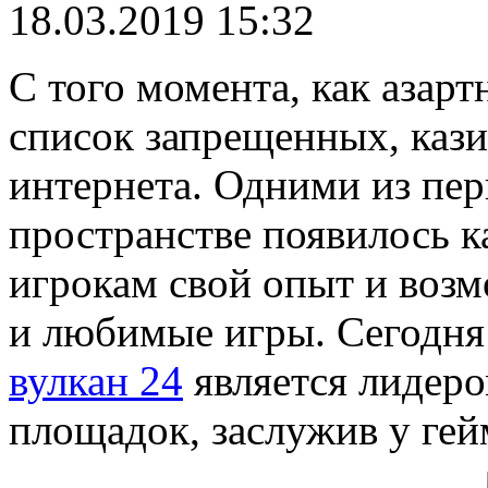
18.03.2019 15:32
С того момента, как азарт
список запрещенных, кази
интернета. Одними из пе
пространстве появилось к
игрокам свой опыт и возм
и любимые игры. Сегодн
вулкан 24
является лидер
площадок, заслужив у гей