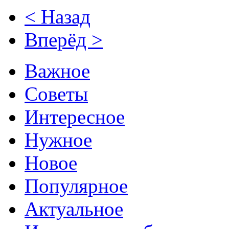
< Назад
Вперёд >
Важное
Советы
Интересное
Нужное
Новое
Популярное
Актуальное