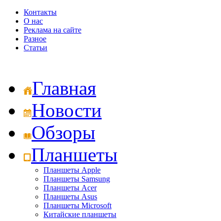
Контакты
О нас
Реклама на сайте
Разное
Статьи
Главная
Новости
Обзоры
Планшеты
Планшеты Apple
Планшеты Samsung
Планшеты Acer
Планшеты Asus
Планшеты Microsoft
Китайские планшеты