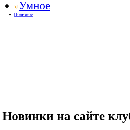
Умное
Полезное
Новинки на сайте клу