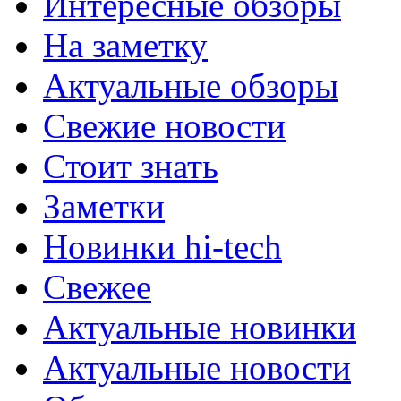
Интересные обзоры
На заметку
Актуальные обзоры
Свежие новости
Стоит знать
Заметки
Новинки hi-tech
Свежее
Актуальные новинки
Актуальные новости