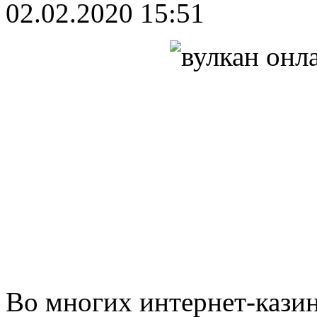
02.02.2020 15:51
Во многих интернет-кази