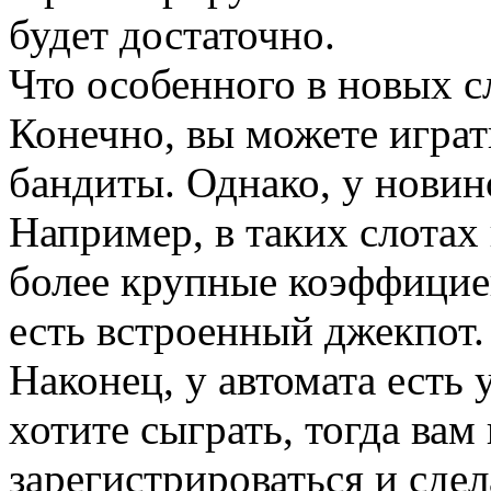
будет достаточно.
Что особенного в новых 
Конечно, вы можете играт
бандиты. Однако, у новин
Например, в таких слотах
более крупные коэффицие
есть встроенный джекпот.
Наконец, у автомата есть
хотите сыграть, тогда вам
зарегистрироваться и сде