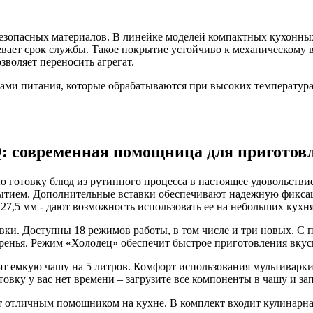
 безопасных материалов. В линейке моделей компактных кухонн
вает срок службы. Такое покрытие устойчиво к механическому
воляет переносить агрегат.
ами питания, которые обрабатываются при высоких температура
 современная помощница для приготов
готовку блюд из рутинного процесса в настоящее удовольстви
ытием. Дополнительные вставки обеспечивают надежную фиксац
7,5 мм - дают возможность использовать ее на небольших кухня
овки. Доступны 18 режимов работы, в том числе и три новых. 
енья. Режим «Холодец» обеспечит быстрое приготовления вкусн
 емкую чашу на 5 литров. Комфорт использования мультиварки 
овку у вас нет времени – загрузите все компоненты в чашу и зап
т отличным помощником на кухне. В комплект входит кулинарна