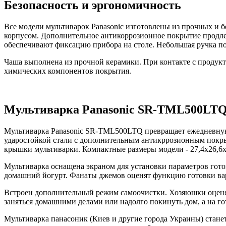
Безопасность и эргономичность
Все модели мультиварок Panasonic изготовлены из прочных и
корпусом. Дополнительное антикоррозионное покрытие продле
обеспечивают фиксацию прибора на столе. Небольшая ручка поз
Чаша выполнена из прочной керамики. При контакте с продукт
химических компонентов покрытия.
Мультиварка Panasonic SR-TML500LTQ:
Мультиварка Panasonic SR-TML500LTQ превращает ежедневную 
ударостойкой стали с дополнительным антикррозионным покр
крышки мультиварки. Компактные размеры модели - 27,4х26,6х2
Мультиварка оснащена экраном для установки параметров гот
домашний йогурт. Фанаты джемов оценят функцию готовки вар
Встроен дополнительный режим самоочистки. Хозяюшки оценят
заняться домашними делами или надолго покинуть дом, а на гот
Мультиварка панасоник (Киев и другие города Украины) стане