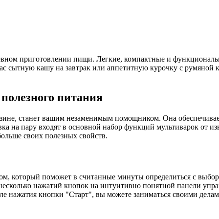
вном приготовлении пищи. Легкие, компактные и функциональн
с сытную кашу на завтрак или аппетитную курочку с румяной ко
и полезного питания
азине, станет вашим незаменимым помощником. Она обеспечивае
вка на пару входят в основной набор функций мультиварок от и
больше своих полезных свойств.
сом, который поможет в считанные минуты определиться с выбо
 несколько нажатий кнопок на интуитивно понятной панели упр
е нажатия кнопки "Старт", вы можете заниматься своими делам