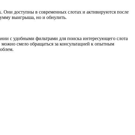
х. Они доступны в современных слотах и активируются после
сумму выигрыша, но и обнулить.
ании с удобными фильтрами для поиска интересующего слота
в можно смело обращаться за консультацией к опытным
облем.