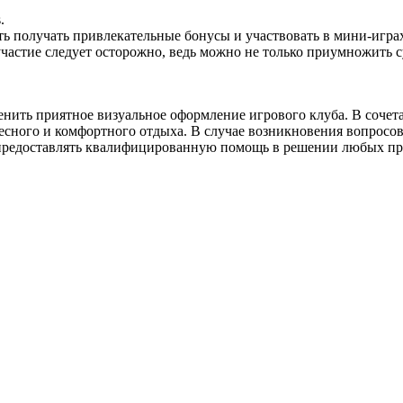
.
ь получать привлекательные бонусы и участвовать в мини-игра
частие следует осторожно, ведь можно не только приумножить 
нить приятное визуальное оформление игрового клуба. В сочет
ресного и комфортного отдыха. В случае возникновения вопросо
предоставлять квалифицированную помощь в решении любых пр