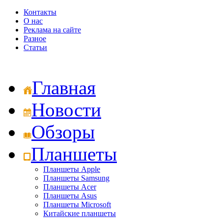
Контакты
О нас
Реклама на сайте
Разное
Статьи
Главная
Новости
Обзоры
Планшеты
Планшеты Apple
Планшеты Samsung
Планшеты Acer
Планшеты Asus
Планшеты Microsoft
Китайские планшеты