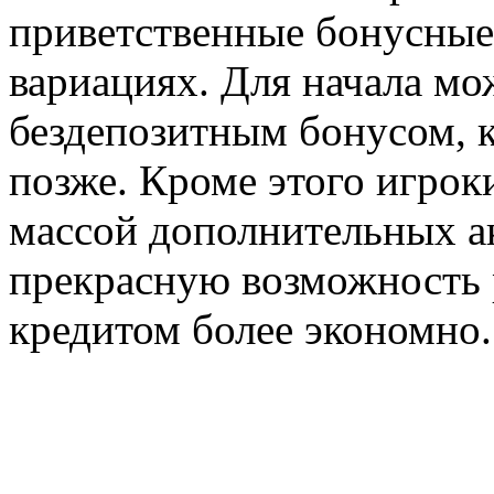
приветственные бонусные
вариациях. Для начала м
бездепозитным бонусом, 
позже. Кроме этого игрок
массой дополнительных а
прекрасную возможность
кредитом более экономно.