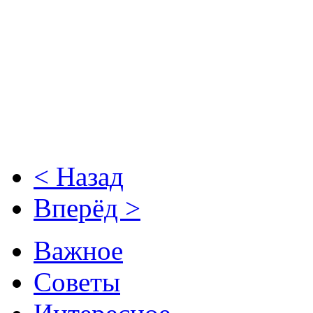
< Назад
Вперёд >
Важное
Советы