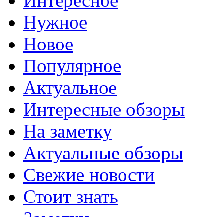
Интересное
Нужное
Новое
Популярное
Актуальное
Интересные обзоры
На заметку
Актуальные обзоры
Свежие новости
Стоит знать