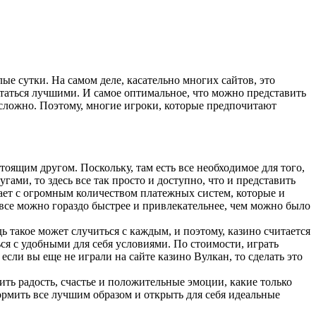
е сутки. На самом деле, касательно многих сайтов, это
итаться лучшими. И самое оптимальное, что можно представить
м сложно. Поэтому, многие игроки, которые предпочитают
оящим другом. Поскольку, там есть все необходимое для того,
ами, то здесь все так просто и доступно, что и представить
тает с огромным количеством платежных систем, которые и
все можно гораздо быстрее и привлекательнее, чем можно было
ь такое может случиться с каждым, и поэтому, казино считается
я с удобными для себя условиями. По стоимости, играть
сли вы еще не играли на сайте казино Вулкан, то сделать это
ить радость, счастье и положительные эмоции, какие только
ормить все лучшим образом и открыть для себя идеальные