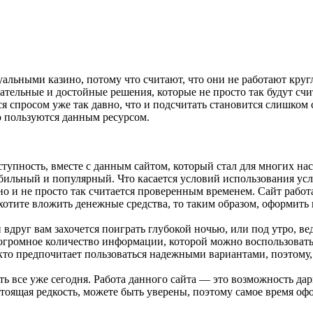
льными казино, потому что считают, что они не работают круглы
ательные и достойные решения, которые не просто так будут сч
тся спросом уже так давно, что и подсчитать становится слишко
ю пользуются данным ресурсом.
упность, вместе с данным сайтом, который стал для многих наст
бильный и популярный. Что касается условий использования услуг
но и не просто так считается проверенным временем. Сайт рабо
хотите вложить денежные средства, то таким образом, оформить 
 вдруг вам захочется поиграть глубокой ночью, или под утро, вед
огромное количество информации, которой можно воспользоватьс
то предпочитает пользоваться надежными вариантами, поэтому, е
ь все уже сегодня. Работа данного сайта — это возможность дар
тоящая редкость, можете быть уверены, поэтому самое время оф